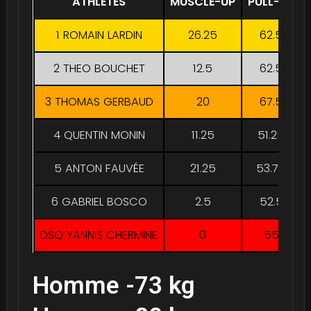
ATHLÈTES
MUSCLE-UP
PULL-UP
1 ROMAIN LARDIN
26.25
62.5
2 THEO BOUCHET
12.5
62.5
3 THOMAS GERBAUD
20
67.5
4 QUENTIN MONIN
11.25
51.25
5 ANTON FAUVÉE
21.25
53.75
6 GABRIEL BOSCO
2.5
52.5
DSQ YANNIS CHERMINE
0
55
Homme -73 kg