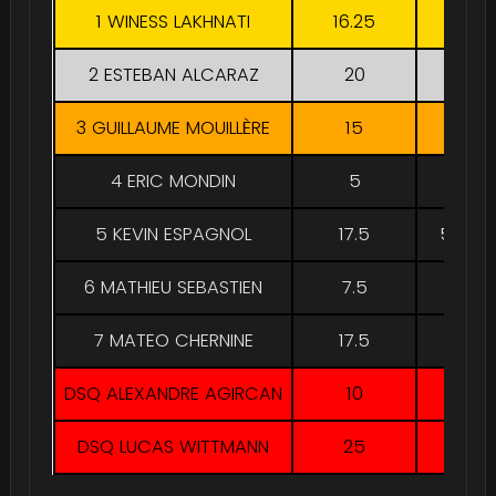
1 WINESS LAKHNATI
16.25
70
2 ESTEBAN ALCARAZ
20
75
3 GUILLAUME MOUILLÈRE
15
55
4 ERIC MONDIN
5
55
5 KEVIN ESPAGNOL
17.5
58.75
6 MATHIEU SEBASTIEN
7.5
62.5
7 MATEO CHERNINE
17.5
55
DSQ ALEXANDRE AGIRCAN
10
67.5
DSQ LUCAS WITTMANN
25
80