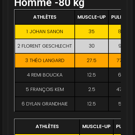
Homme -80 kg
ATHLÈTES
MUSCLE-UP
PULL-UP
1 JOHAN SANON
35
85
2 FLORENT GESCHLECHT
30
90
3 THÉO LANGARD
27.5
77.5
4 REMI BOUCKA
12.5
65
5 FRANÇOIS KEM
2.5
47.5
6 DYLAN GRANDHAIE
12.5
50
ATHLÈTES
MUSCLE-UP
PULL-U