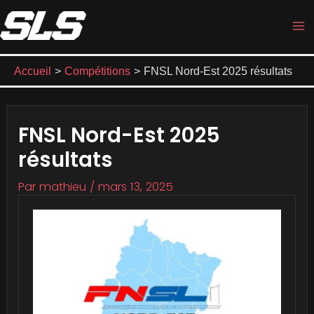
Aller
Navigation
Ma
au
des
M
contenu
articles
Accueil
Compétitions
FNSL Nord-Est 2025 résultats
FNSL Nord-Est 2025
résultats
Par
mathieu
/
mars 13, 2025