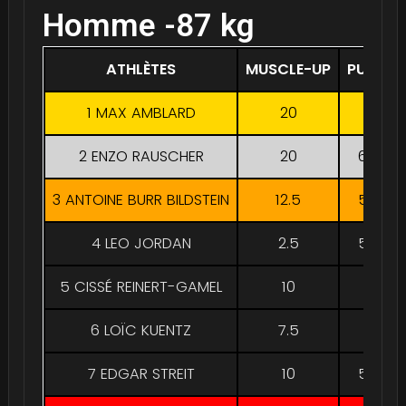
Homme -87 kg
ATHLÈTES
MUSCLE-UP
PULL-U
1 MAX AMBLARD
20
65
2 ENZO RAUSCHER
20
66.25
3 ANTOINE BURR BILDSTEIN
12.5
58.75
4 LEO JORDAN
2.5
53.75
5 CISSÉ REINERT-GAMEL
10
55
6 LOÏC KUENTZ
7.5
40
7 EDGAR STREIT
10
53.75