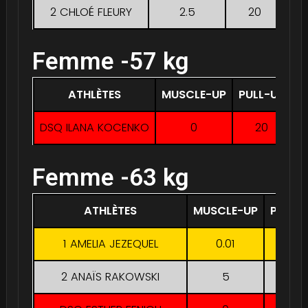
2 CHLOÉ FLEURY
2.5
20
3
Femme -57 kg
ATHLÈTES
MUSCLE-UP
PULL-UP
D
DSQ ILANA KOCENKO
0
20
Femme -63 kg
ATHLÈTES
MUSCLE-UP
PULL-
1 AMELIA JEZEQUEL
0.01
31.25
2 ANAÏS RAKOWSKI
5
20