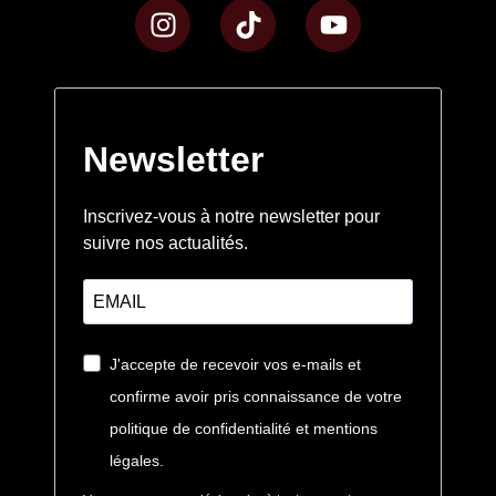
I
T
Y
n
i
o
s
k
u
t
t
t
a
o
u
g
k
b
Newsletter
r
e
a
Inscrivez-vous à notre newsletter pour
m
suivre nos actualités.
J'accepte de recevoir vos e-mails et
confirme avoir pris connaissance de votre
politique de confidentialité et mentions
légales.