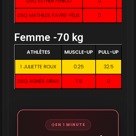
DSQ ESTHER FENIOU
0
22.5
DSQ MATHILDE FAVRE-FÉLIX
0
12.5
Femme -70 kg
ATHLÈTES
MUSCLE-UP
PULL-UP
DIPS
1 JULIETTE ROUX
0.25
32.5
40
DSQ AGNÈS GRAS
7.5
0
42.5
EN 1 MINUTE